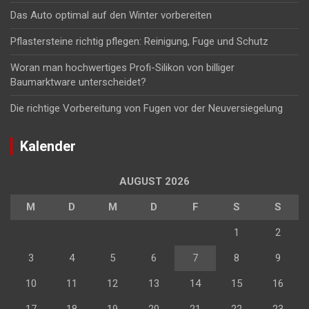
Das Auto optimal auf den Winter vorbereiten
Pflastersteine richtig pflegen: Reinigung, Fuge und Schutz
Woran man hochwertiges Profi-Silikon von billiger
Baumarktware unterscheidet?
Die richtige Vorbereitung von Fugen vor der Neuversiegelung
Kalender
AUGUST 2026
M
D
M
D
F
S
S
1
2
3
4
5
6
7
8
9
10
11
12
13
14
15
16
17
18
19
20
21
22
23