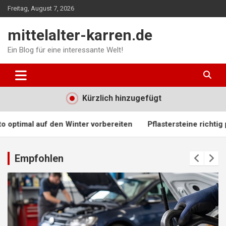
Skip
Freitag, August 7, 2026
to
content
mittelalter-karren.de
Ein Blog für eine interessante Welt!
Kürzlich hinzugefügt
r vorbereiten
Pflastersteine richtig pflegen: Reinigung, F
Empfohlen